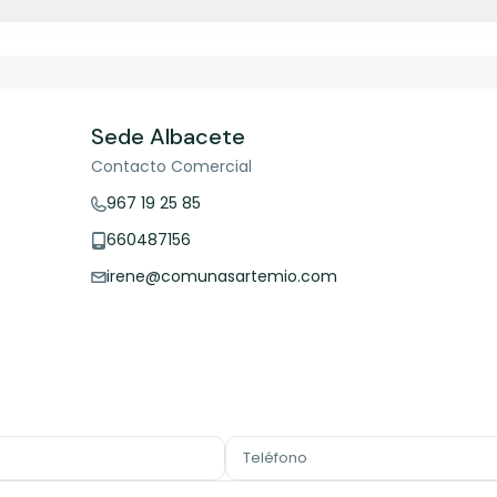
Sede Albacete
Contacto Comercial
967 19 25 85
660487156
irene@comunasartemio.com