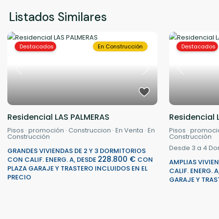
Listados Similares
Destacados
En Construcción
Destacados
Previous
Previous
Next
Residencial 
Residencial LAS PALMERAS
Pisos
·
promoci
Pisos
·
promoción
·
Construccion
·
En Venta
·
En
Construcción
Construcción
Desde 3 a 4
Dor
GRANDES VIVIENDAS DE 2 Y 3 DORMITORIOS
228.800 €
CON CALIF. ENERG. A, DESDE
CON
AMPLIAS VIVIE
PLAZA GARAJE Y TRASTERO INCLUIDOS EN EL
CALIF. ENERG. 
PRECIO
GARAJE Y TRAS