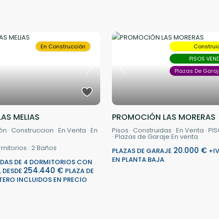
En Construcción
Constru
PISOS VEN
Plazas De Garaj
Next
Previous
LAS MELIAS
PROMOCIÓN LAS MORERAS
ón
·
Construccion
·
En Venta
·
En
Pisos
·
Construidas
·
En Venta
·
PI
·
Plazas de Garaje En venta
mitorios
·
2
Baños
20.000 €
PLAZAS DE GARAJE
+I
EN PLANTA BAJA
NDAS DE 4 DORMITORIOS CON
254.440 €
A, DESDE
PLAZA DE
TERO INCLUIDOS EN PRECIO