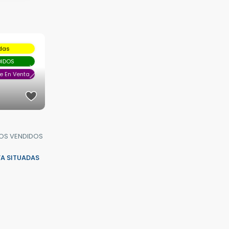
idas
DIDOS
e En Venta
Next
SOS VENDIDOS
VA SITUADAS